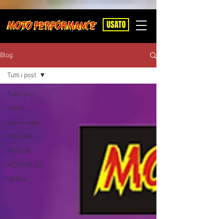
USATO
Blog
Tutti i post
Tutti i post
home
Home video
PIAGGIO
APRILIA
MOTO GUZZI
VESPA