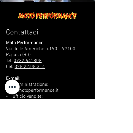
Contattaci
Moto Performance
Via delle Americhe n.190 – 97100
Ragusa (RG)
Tel:
0932.641808
Cel:
328.22.08.314
E-mail:
• amministrazione:
info@motoperformance.it
• ufficio vendite:
gianna@motoperformance.it
• ricambi e officina:
concetta@motoperformance.it