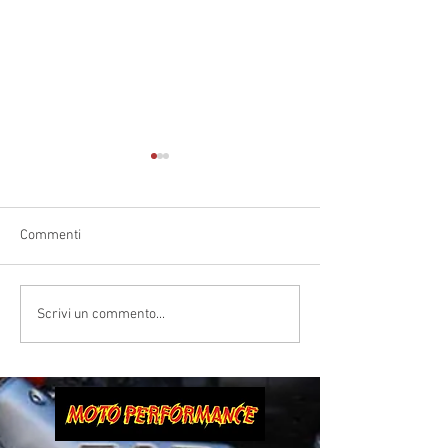
Tuareg
Tuono V4
Commenti
Scrivi un commento...